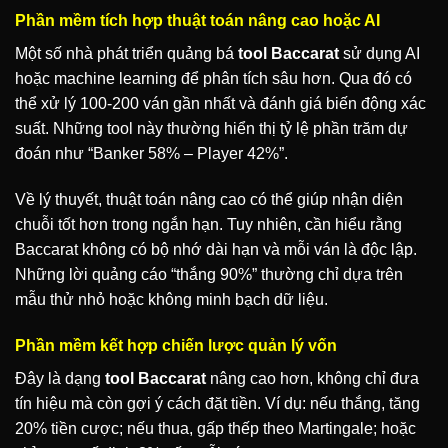
Phần mềm tích hợp thuật toán nâng cao hoặc AI
Một số nhà phát triển quảng bá
tool Baccarat
sử dụng AI
hoặc machine learning để phân tích sâu hơn. Qua đó có
thể xử lý 100-200 ván gần nhất và đánh giá biến động xác
suất. Những tool này thường hiển thị tỷ lệ phần trăm dự
đoán như “Banker 58% – Player 42%”.
Về lý thuyết, thuật toán nâng cao có thể giúp nhận diện
chuỗi tốt hơn trong ngắn hạn. Tuy nhiên, cần hiểu rằng
Baccarat không có bộ nhớ dài hạn và mỗi ván là độc lập.
Những lời quảng cáo “thắng 90%” thường chỉ dựa trên
mẫu thử nhỏ hoặc không minh bạch dữ liệu.
Phần mềm kết hợp chiến lược quản lý vốn
Đây là dạng
tool Baccarat
nâng cao hơn, không chỉ đưa
tín hiệu mà còn gợi ý cách đặt tiền. Ví dụ: nếu thắng, tăng
20% tiền cược; nếu thua, gấp thếp theo Martingale; hoặc