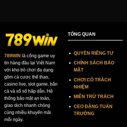
TỔNG QUAN
QUYỀN RIÊNG TƯ
789WIN
là cổng game uy
tín hàng đầu tại Việt Nam
CHÍNH SÁCH BẢO
với kho trò chơi đa dạng
MẬT
gồm cá cược thể thao,
CHƠI CÓ TRÁCH
casino live, slot game, bắn
NHIỆM
cá và xổ số hấp dẫn. Hệ
MIỄN TRỪ TRÁCH
thống bảo mật an toàn,
giao dịch nhanh chóng
CEO ĐẶNG TUẤN
cùng nhiều khuyến mãi
TRƯỜNG
mỗi ngày.