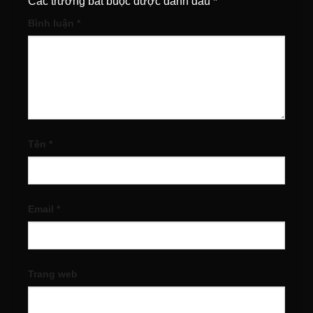
Các trường bắt buộc được đánh dấu
*
Bình luận
*
Tên
*
Email
*
Trang web