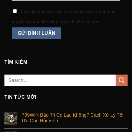
Lưu tên của tôi, email, và trang web trong trình
duyệt này cho lần bình luận kế tiếp của tôi.
TÌM KIẾM
TIN TỨC MỚI
789WIN Bảo Trì Có Lâu Không? Cách Xử Lý Tối
28
Ưu Cho Hội Viên
Th2