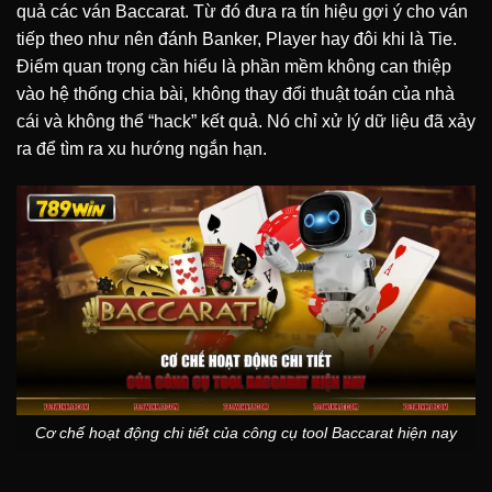
quả các ván Baccarat. Từ đó đưa ra tín hiệu gợi ý cho ván
tiếp theo như nên đánh Banker, Player hay đôi khi là Tie.
Điểm quan trọng cần hiểu là phần mềm không can thiệp
vào hệ thống chia bài, không thay đổi thuật toán của nhà
cái và không thể “hack” kết quả. Nó chỉ xử lý dữ liệu đã xảy
ra để tìm ra xu hướng ngắn hạn.
Cơ chế hoạt động chi tiết của công cụ tool Baccarat hiện nay