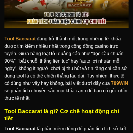
Tool Baccarat
đang trở thành một trong những từ khóa
được tìm kiếm nhiều nhất trong cộng đồng casino trực
tuyến. Giữa hàng loạt lời quảng cáo như “đọc cầu chuẩn
90%”, “bắt chuỗi thắng liên tục” hay “auto lợi nhuận mỗi
ngày”, không ít người chơi bị thu hút và tin rằng chỉ cần sử
dụng tool là có thể chiến thắng lâu dài. Tuy nhiên, thực tế
có đúng như vậy hay không, bài viết dưới đây của
789WIN
sẽ phân tích chuyên sâu mọi khía cạnh để bạn có góc nhìn
thực tế nhất!
Tool Baccarat là gì? Cơ chế hoạt động chi
tiết
Tool Baccarat
là phần mềm dùng để phân tích lịch sử kết