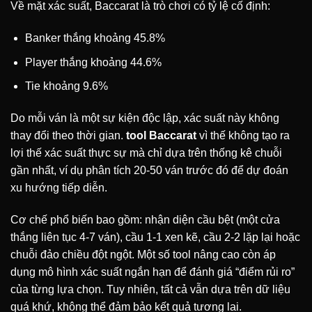
Về mặt xác suất, Baccarat là trò chơi có tỷ lệ cố định:
Banker thắng khoảng 45.8%
Player thắng khoảng 44.6%
Tie khoảng 9.6%
Do mỗi ván là một sự kiện độc lập, xác suất này không
thay đổi theo thời gian.
tool Baccarat
vì thế không tạo ra
lợi thế xác suất thực sự mà chỉ dựa trên thống kê chuỗi
gần nhất, ví dụ phân tích 20-50 ván trước đó để dự đoán
xu hướng tiếp diễn.
Cơ chế phổ biến bao gồm: nhận diện cầu bệt (một cửa
thắng liên tục 4-7 ván), cầu 1-1 xen kẽ, cầu 2-2 lặp lại hoặc
chuỗi đảo chiều đột ngột. Một số tool nâng cao còn áp
dụng mô hình xác suất ngắn hạn để đánh giá “điểm rủi ro”
của từng lựa chọn. Tuy nhiên, tất cả vẫn dựa trên dữ liệu
quá khứ, không thể đảm bảo kết quả tương lai.