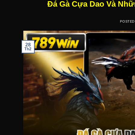
Đá Gà Cựa Dao Và Nhữn
POSTED
28
Th2