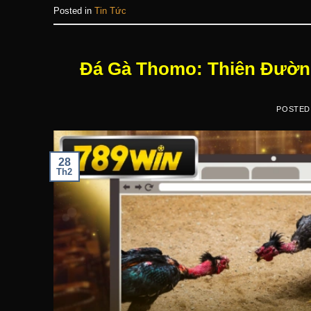
Posted in
Tin Tức
Đá Gà Thomo: Thiên Đường
POSTED
28
Th2