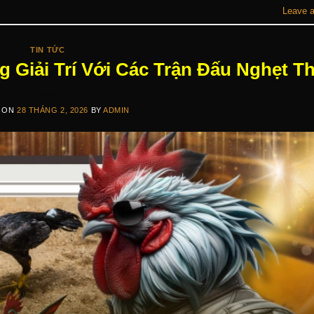
Leave 
TIN TỨC
 Giải Trí Với Các Trận Đấu Nghẹt T
 ON
28 THÁNG 2, 2026
BY
ADMIN