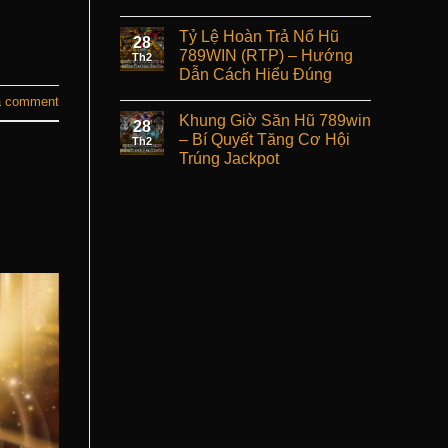
Tỷ Lệ Hoàn Trả Nổ Hũ
28
789WIN (RTP) – Hướng
Th2
Dẫn Cách Hiểu Đúng
a comment
Khung Giờ Săn Hũ 789win
28
– Bí Quyết Tăng Cơ Hội
Th2
Trúng Jackpot