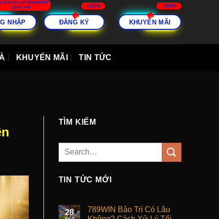
G NHẬP
ĐĂNG KÝ
KHUYẾN MÃI
À
KHUYẾN MÃI
TIN TỨC
TÌM KIẾM
ên
TIN TỨC MỚI
789WIN Bảo Trì Có Lâu
28
Không? Cách Xử Lý Tối