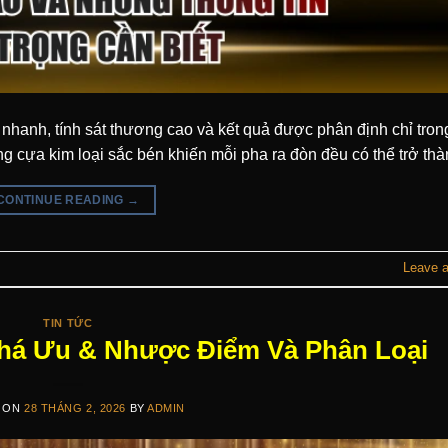
 nhanh, tính sát thương cao và kết quả được phân định chỉ tron
ng cựa kim loại sắc bén khiến mỗi pha ra đòn đều có thể trở th
CONTINUE READING
→
Leave 
TIN TỨC
Phá Ưu & Nhược Điểm Và Phân Loại
 ON
28 THÁNG 2, 2026
BY
ADMIN