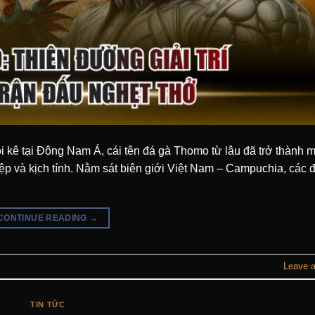
 kê tại Đông Nam Á, cái tên đá gà Thomo từ lâu đã trở thành m
ệp và kịch tính. Nằm sát biên giới Việt Nam – Campuchia, các 
CONTINUE READING
→
Leave 
TIN TỨC