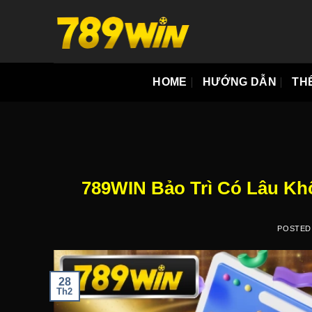
Skip
to
content
HOME
HƯỚNG DẪN
TH
789WIN Bảo Trì Có Lâu Kh
POSTED
28
Th2