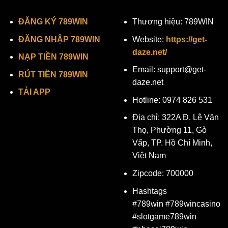
ĐĂNG KÝ 789WIN
Thương hiệu: 789WIN
ĐĂNG NHẬP 789WIN
Website:
https://get-
daze.net/
NẠP TIỀN 789WIN
Email:
support@get-
RÚT TIỀN 789WIN
daze.net
TẢI APP
Hotline: 0974 826 531
Địa chỉ: 322A Đ. Lê Văn
Thọ, Phường 11, Gò
Vấp, TP. Hồ Chí Minh,
Việt Nam
Zipcode: 700000
Hashtags
#789win #789wincasino
#slotgame789win