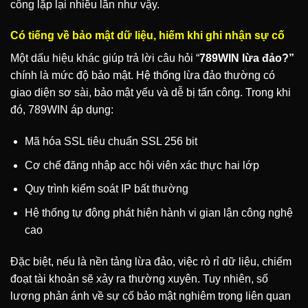
công lặp lại nhiều lần như vậy.
Có tiếng về bảo mật dữ liệu, hiếm khi ghi nhận sự cố
Một dấu hiệu khác giúp trả lời câu hỏi “
789WIN lừa đảo?”
chính là mức độ bảo mật. Hệ thống lừa đảo thường có
giao diện sơ sài, bảo mật yếu và dễ bị tấn công. Trong khi
đó, 789WIN áp dụng:
Mã hóa SSL tiêu chuẩn SSL 256 bit
Cơ chế đăng nhập acc hội viên xác thực hai lớp
Quy trình kiểm soát IP bất thường
Hệ thống tự động phát hiện hành vi gian lận công nghệ
cao
Đặc biệt, nếu là nền tảng lừa đảo, việc rò rỉ dữ liệu, chiếm
đoạt tài khoản sẽ xảy ra thường xuyên. Tuy nhiên, số
lượng phản ánh về sự cố bảo mật nghiêm trọng liên quan