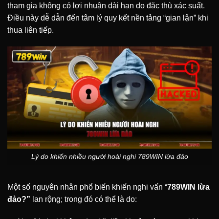
tham gia không có lợi nhuận dài hạn do đặc thù xác suất.
Điều này dễ dẫn đến tâm lý quy kết nền tảng “gian lận” khi
thua liên tiếp.
Lý do khiến nhiều người hoài nghi 789WIN lừa đảo
Một số nguyên nhân phổ biến khiến nghi vấn “
789WIN lừa
đảo?”
lan rộng; trong đó có thể là do: