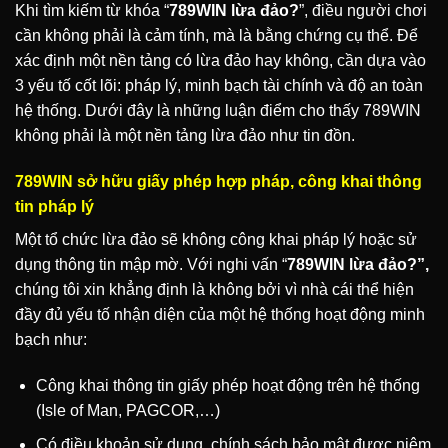
Khi tìm kiếm từ khóa “
789WIN lừa đảo?
”, điều người chơi
cần không phải là cảm tính, mà là bằng chứng cụ thể. Để
xác định một nền tảng có lừa đảo hay không, cần dựa vào
3 yếu tố cốt lõi: pháp lý, minh bạch tài chính và độ an toàn
hệ thống. Dưới đây là những luận điểm cho thấy 789WIN
không phải là một nền tảng lừa đảo như tin đồn.
789WIN sở hữu giấy phép hợp pháp, công khai thông
tin pháp lý
Một tổ chức lừa đảo sẽ không công khai pháp lý hoặc sử
dụng thông tin mập mờ. Với nghi vấn “
789WIN lừa đảo?”,
chúng tôi xin khẳng định là không bởi vì nhà cái thể hiện
đầy đủ yếu tố nhận diện của một hệ thống hoạt động minh
bạch như:
Công khai thông tin giấy phép hoạt động trên hệ thống
(Isle of Man, PAGCOR,…)
Có điều khoản sử dụng, chính sách bảo mật được niêm