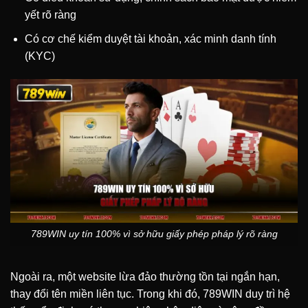
yết rõ ràng
Có cơ chế kiểm duyệt tài khoản, xác minh danh tính
(KYC)
789WIN uy tín 100% vì sở hữu giấy phép pháp lý rõ ràng
Ngoài ra, một website lừa đảo thường tồn tại ngắn hạn,
thay đổi tên miền liên tục. Trong khi đó, 789WIN duy trì hệ