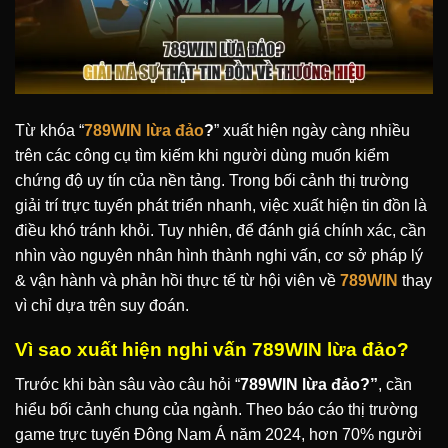
Từ khóa “
789WIN lừa đảo
?
” xuất hiện ngày càng nhiều
trên các công cụ tìm kiếm khi người dùng muốn kiểm
chứng độ uy tín của nền tảng. Trong bối cảnh thị trường
giải trí trực tuyến phát triển nhanh, việc xuất hiện tin đồn là
điều khó tránh khỏi. Tuy nhiên, để đánh giá chính xác, cần
nhìn vào nguyên nhân hình thành nghi vấn, cơ sở pháp lý
& vận hành và phản hồi thực tế từ hội viên về
789WIN
thay
vì chỉ dựa trên suy đoán.
Vì sao xuất hiện nghi vấn 789WIN lừa đảo?
Trước khi bàn sâu vào câu hỏi “
789WIN lừa đảo?”
, cần
hiểu bối cảnh chung của ngành. Theo báo cáo thị trường
game trực tuyến Đông Nam Á năm 2024, hơn 70% người