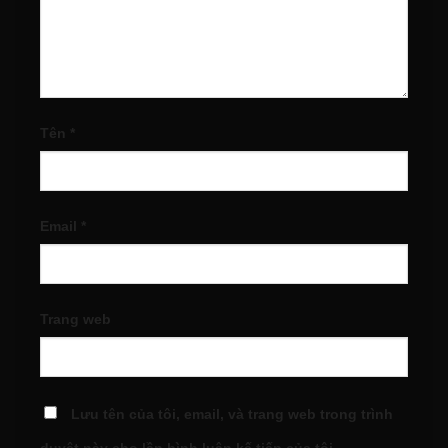
Tên
*
Email
*
Trang web
Lưu tên của tôi, email, và trang web trong trình
duyệt này cho lần bình luận kế tiếp của tôi.